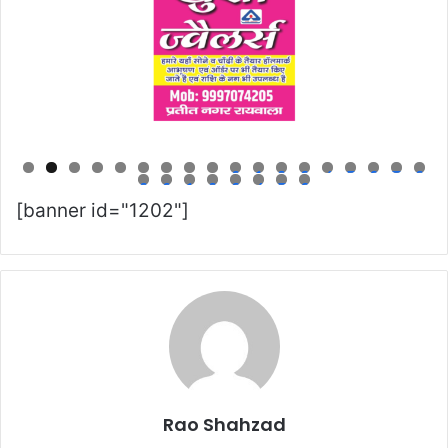
0
1
2
3
4
5
6
7
8
9
0
1
2
3
4
5
6
[banner id="1202"]
Rao Shahzad