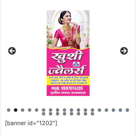
0
1
2
3
4
5
6
7
8
9
0
1
2
3
4
5
6
[banner id="1202"]