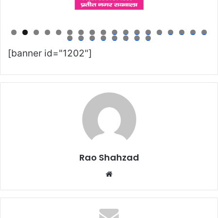
0
1
2
3
4
5
6
7
8
9
0
1
2
3
4
5
6
[banner id="1202"]
Rao Shahzad
Website