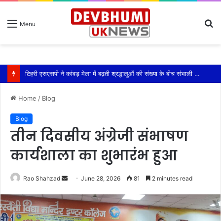
S
Menu
fo
टिहरी एसएसपी ने कांवड़ मेला में बढ़ती श्रद्धालुओं की संख्या के बीच संभाली यातायात की कमान
Home
/
Blog
Blog
तीन दिवसीय अंग्रेजी संभाषण
कार्यशाला का शुभारंभ हुआ
Send
Rao Shahzad
June 28, 2026
81
2 minutes read
an
email