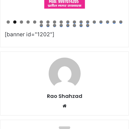
0
1
2
3
4
5
6
7
8
9
0
1
2
3
4
5
6
[banner id="1202"]
Rao Shahzad
Website