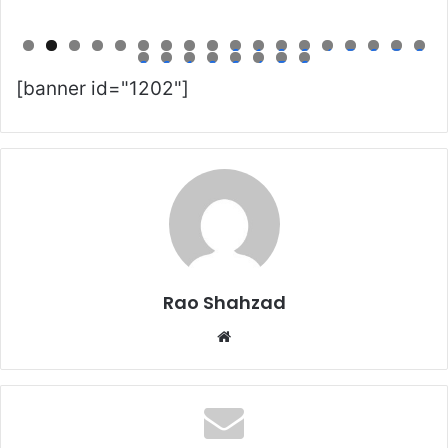
0
1
2
3
4
5
6
7
8
9
0
1
2
3
4
5
6
[banner id="1202"]
Rao Shahzad
Website