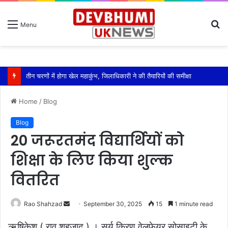
S
Menu
fo
एसपी ऋषिकेश ने किया कावड़ मेला क्षेत्रों का निरीक्षण
Home
/
Blog
Blog
20 जरूरतमंद विद्यार्थियों को
शिक्षा के लिए किया शुल्क
वितरित
Send
Rao Shahzad
September 30, 2025
15
1 minute read
an
ऋषिकेश ( राव शहजाद ) । सूर्य किरण वेलफेयर सोसाइटी के
email