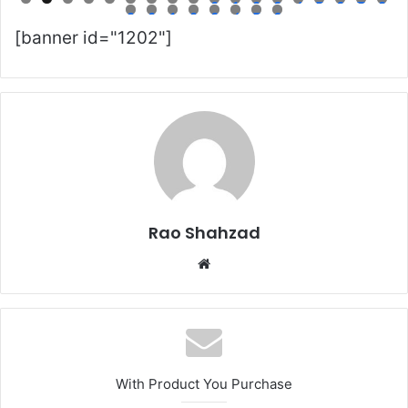
0
1
2
3
4
5
6
7
8
9
0
1
2
3
4
5
6
[banner id="1202"]
Rao Shahzad
Website
With Product You Purchase