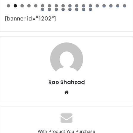
0
1
2
3
4
5
6
7
8
9
0
1
2
3
4
5
6
[banner id="1202"]
Rao Shahzad
Website
With Product You Purchase