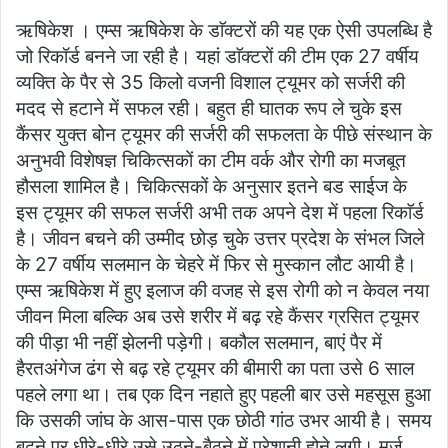
an
ऋषिकेश । एम्स ऋषिकेश के डाॅक्टरों की यह एक ऐसी उपलब्धि है
email
जो रिकॉर्ड बनने जा रही है। यहां डाॅक्टरों की टीम एक 27 वर्षीय
व्यक्ति के पैर से 35 किलो वजनी विशाल ट्यूमर को सर्जरी की
मदद से हटाने में सफल रही। बहुत ही घातक रूप ले चुके इस
कैंसर युक्त बोन ट्यूमर की सर्जरी की सफलता के पीछे संस्थान के
अनुभवी विशेषज्ञ चिकित्सकों का टीम वर्क और रोगी का मजबूत
हौसला शामिल है। चिकित्सकों के अनुसार इतने बड साईज के
इस ट्यूमर की सफल सर्जरी अभी तक अपने देश में पहला रिकाॅर्ड
है। जीवन बचने की उम्मीद छोड़ चुके उत्तर प्रदेश के संभल जिले
के 27 वर्षीय सलमान के चेहरे में फिर से मुस्कान लौट आयी है।
एम्स ऋषिकेश में हुए इलाज की वजह से इस रोगी को न केवल नया
जीवन मिला बल्कि अब उसे शरीर में बढ़ रहे कैंसर ग्रसित ट्यूमर
की पीड़ा भी नहीं झेलनी पड़ेगी। बकौल सलमान, बाएं पैर में
हैरतअंगेज ढंग से बढ़ रहे ट्यूमर की बीमारी का पता उसे 6 साल
पहले लगा था। तब एक दिन नहाते हुए पहली बार उसे महसूस हुआ
कि उसकी जांघ के आस-पास एक छोठी गांठ उभर आयी है। समय
बढ़ने पर धीरे-धीरे उसे उठने-बैठने में परेशानी होने लगी। मर्ज