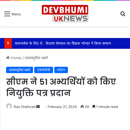
S
Menu
fo
समाजसेवा के लिए रो . कैलाश सेमवाल का शिक्षक नरेन्द्र ने किया सम्मान
Home
/
एक्सक्लूसिव खबरें
एक्सक्लूसिव खबरें
टेक्नोलॉजी
पर्यटन
सीएम ने 51 अभ्यर्थियों को किए
नियुक्ति पत्र प्रदान
Send
Rao Shahzad
February 21, 2024
36
1 minute read
an
email