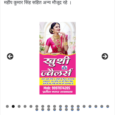
महीप कुमार सिंह सहित अन्य मौजूद रहे ।
0
1
2
3
4
5
6
7
8
9
0
1
2
3
4
5
6