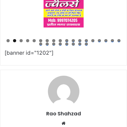
0
1
2
3
4
5
6
7
8
9
0
1
2
3
4
5
6
[banner id="1202"]
Rao Shahzad
Website