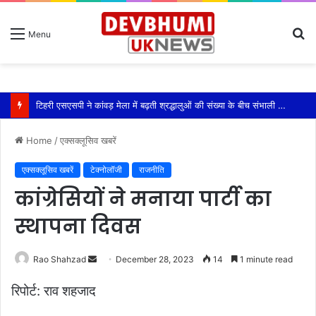
S
Menu
fo
टिहरी एसएसपी ने कांवड़ मेला में बढ़ती श्रद्धालुओं की संख्या के बीच संभाली यातायात की कमान
Home
/
एक्सक्लूसिव खबरें
एक्सक्लूसिव खबरें
टेक्नोलॉजी
राजनीति
कांग्रेसियों ने मनाया पार्टी का
स्थापना दिवस
Send
Rao Shahzad
December 28, 2023
14
1 minute read
an
रिपोर्ट: राव शहजाद
email