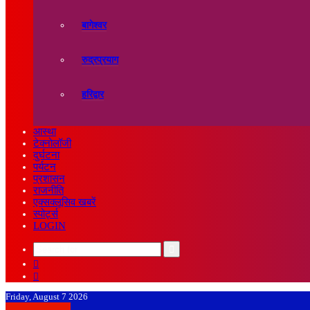
बागेश्वर
रुद्रप्रयाग
हरिद्वार
आस्था
टेक्नोलॉजी
दुर्घटना
पर्यटन
प्रशासन
राजनीति
एक्सक्लूसिव खबरें
स्पोर्ट्स
LOGIN
Search
Sidebar
for
Random
Article
Friday, August 7 2026