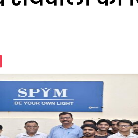
assniki
Pocket