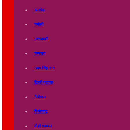
अल्मोड़ा
चमोली
उत्तरकाशी
चम्पावत
उधम सिंह नगर
टिहरी गढ़वाल
नैनीताल
पिथौरागढ़
पौड़ी गढ़वाल