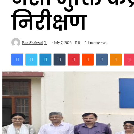
निरीक्षण
Send
Rao Shahzad
July 7, 2026
8
1 minute read
an
Facebook
Twitter
LinkedIn
Tumblr
Pinterest
Reddit
VKontakte
Odnokl
email