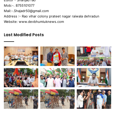
Editor - Shahjad rao
Mob:-. 8755101077
Mail:-.Shajadr50@gmail.com
Address :- Rao vihar colony prateet nagar raiwala dehradun
Website: www.devbhumiuknews.com
Last Modified Posts