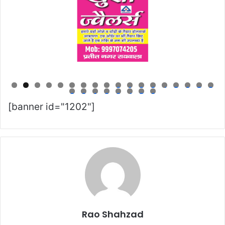
0
1
2
3
4
5
6
7
8
9
0
1
2
3
4
5
6
[banner id="1202"]
Rao Shahzad