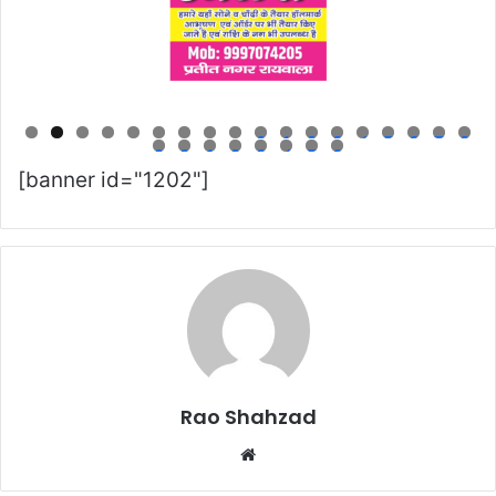
0
1
2
3
4
5
6
7
8
9
0
1
2
3
4
5
6
[banner id="1202"]
Rao Shahzad
Website