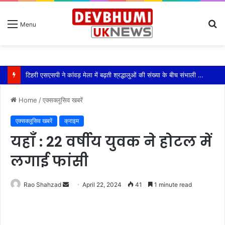
S
Menu
fo
टिहरी एसएसपी ने कांवड़ मेला में बढ़ती श्रद्धालुओं की संख्या के बीच संभाली यातायात की कमान
Home
/
एक्सक्लूसिव खबरें
एक्सक्लूसिव खबरें
क्राइम
यहाँ : 22 वर्षीय युवक ने होटल में
लगाई फांसी
Send
Rao Shahzad
April 22, 2024
41
1 minute read
an
email