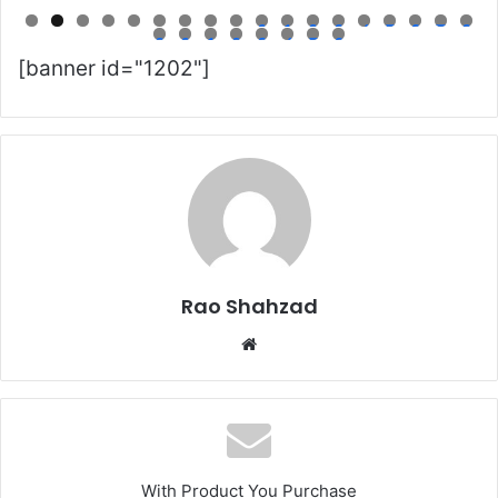
0
1
2
3
4
5
6
7
8
9
0
1
2
3
4
5
6
[banner id="1202"]
Rao Shahzad
Website
With Product You Purchase