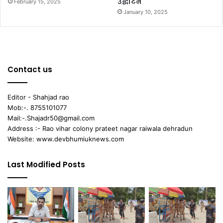
उद्घाटन
February 15, 2025
January 10, 2025
Contact us
Editor - Shahjad rao
Mob:-. 8755101077
Mail:-.Shajadr50@gmail.com
Address :- Rao vihar colony prateet nagar raiwala dehradun
Website: www.devbhumiuknews.com
Last Modified Posts