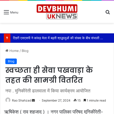
S
Menu
fo
टिहरी एसएसपी ने कांवड़ मेला में बढ़ती श्रद्धालुओं की संख्या के बीच संभाली यातायात की कमान
Home
/
Blog
Blog
स्वच्छता ही सेवा पखवाड़ा के
तहत की सामग्री वितरित
नपा . मुनिकीरेती ढालवाला में किया कार्यक्रम आयोजित
Send
Rao Shahzad
September 27, 2024
15
1 minute read
an
ऋषिकेश ( राव शहजाद ) । नगर पालिका परिषद मुनिकीरेती-
email