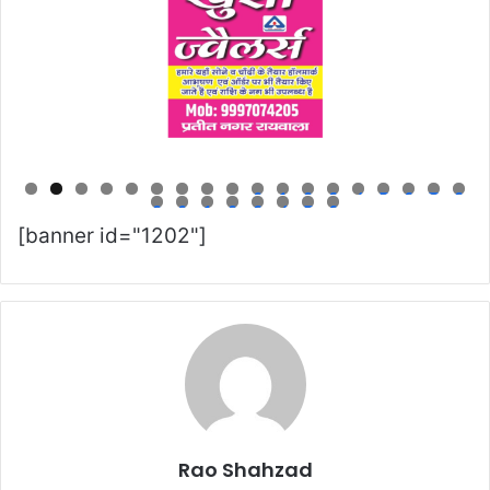
0
1
2
3
4
5
6
7
8
9
0
1
2
3
4
5
6
[banner id="1202"]
Rao Shahzad