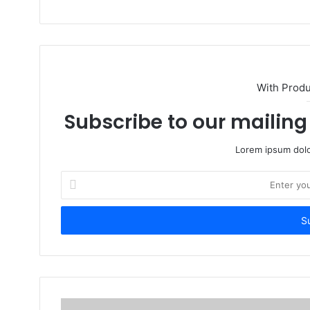
With Prod
Subscribe to our mailing 
Lorem ipsum dolo
Enter
your
Email
address