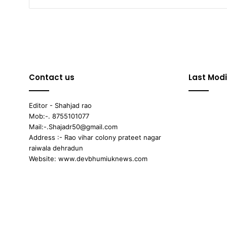
Contact us
Last Modi
Editor - Shahjad rao
Mob:-. 8755101077
Mail:-.Shajadr50@gmail.com
Address :- Rao vihar colony prateet nagar
raiwala dehradun
Website: www.devbhumiuknews.com