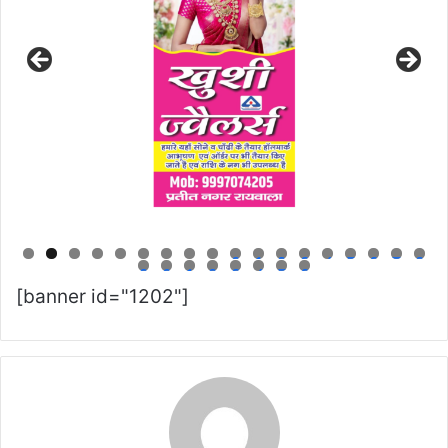
0
1
2
3
4
5
6
7
8
9
0
1
2
3
4
5
6
[banner id="1202"]