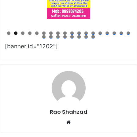
0
1
2
3
4
5
6
7
8
9
0
1
2
3
4
5
6
[banner id="1202"]
Rao Shahzad
Website