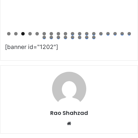
0
1
2
3
4
5
6
7
8
9
0
1
2
3
4
5
6
[banner id="1202"]
Rao Shahzad
Website