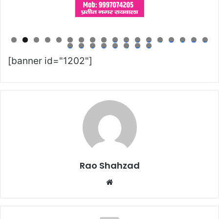
0
1
2
3
4
5
6
7
8
9
0
1
2
3
4
5
6
[banner id="1202"]
Rao Shahzad
Website