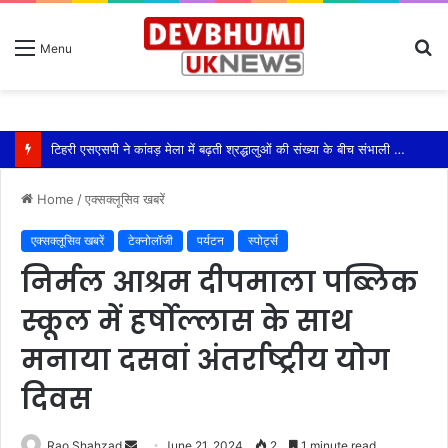
S
Menu
fo
टिहरी एसएसपी ने कांवड़ मेला में बढ़ती श्रद्धालुओं की संख्या के बीच संभाली यातायात की कमान
Home
/
एक्सक्लूसिव खबरें
एक्सक्लूसिव खबरें
टेक्नोलॉजी
पर्यटन
स्पोर्ट्स
निर्मल आश्रम दीपमाला पब्लिक
स्कूल में हर्षोल्लास के साथ
मनाया दसवां अंतर्राष्ट्रीय योग
दिवस
Send
Rao Shahzad
June 21, 2024
2
1 minute read