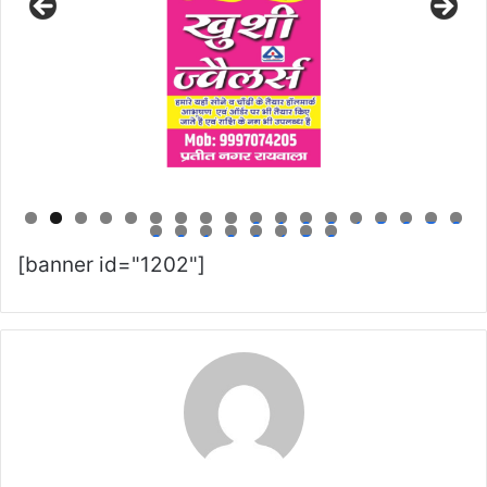
0
1
2
3
4
5
6
7
8
9
0
1
2
3
4
5
6
[banner id="1202"]