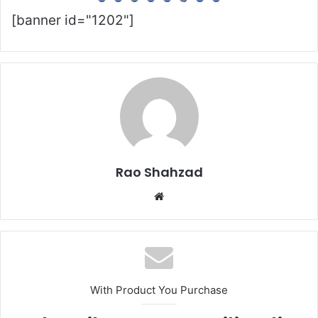
9
0
1
2
3
4
5
6
[banner id="1202"]
Rao Shahzad
Website
With Product You Purchase