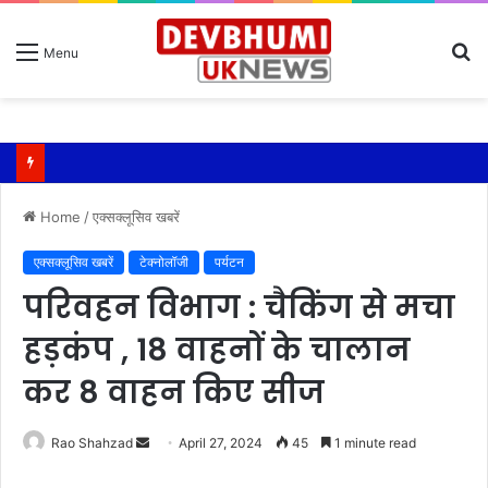
S
Menu
fo
एसपी ऋषिकेश ने किया कावड़ मेला क्षेत्रों का निरीक्षण
Home
/
एक्सक्लूसिव खबरें
एक्सक्लूसिव खबरें
टेक्नोलॉजी
पर्यटन
परिवहन विभाग : चैकिंग से मचा
हड़कंप , 18 वाहनों के चालान
कर 8 वाहन किए सीज
Send
Rao Shahzad
April 27, 2024
45
1 minute read
an