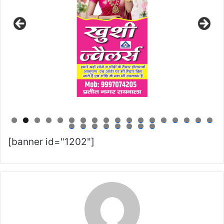
0
1
2
3
4
5
6
7
8
9
0
1
2
3
4
5
6
[banner id="1202"]