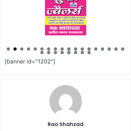
0
1
2
3
4
5
6
7
8
9
0
1
2
3
4
5
6
[banner id="1202"]
Rao Shahzad