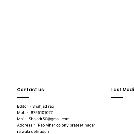
Contact us
Last Modi
Editor - Shahjad rao
Mob:-. 8755101077
Mail:-.Shajadr50@gmail.com
Address :- Rao vihar colony prateet nagar
raiwala dehradun