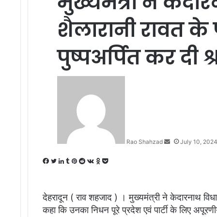
मुख्यमंत्री ने के
शैलारानी रावत के 
पुष्पअर्पित कर दी श्
Send
an
email
Rao Shahzad
July 10, 202
Facebook
Twitter
LinkedIn
Tumblr
Pinterest
Reddit
VKontakte
Odnoklassniki
Pocket
देहरादून ( राव शहजाद ) । मुख्यमंत्री ने केदारनाथ वि
कहा कि उनका निधन पूरे प्रदेश एवं पार्टी के लिए अपू