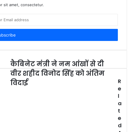
r sit amet, consectetur.
कैबिनेट मंत्री ने नम आंखों से दी
वीर शहीद विनोद सिंह को अंतिम
R
विदाई
e
l
a
t
e
d