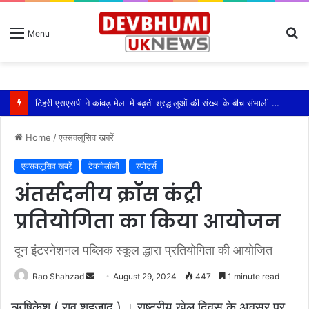
S
Menu
fo
टिहरी एसएसपी ने कांवड़ मेला में बढ़ती श्रद्धालुओं की संख्या के बीच संभाली यातायात की कमान
Home
/
एक्सक्लूसिव खबरें
एक्सक्लूसिव खबरें
टेक्नोलॉजी
स्पोर्ट्स
अंतर्सदनीय क्रॉस कंट्री
प्रतियोगिता का किया आयोजन
दून इंटरनेशनल पब्लिक स्कूल द्धारा प्रतियोगिता की आयोजित
Send
Rao Shahzad
August 29, 2024
447
1 minute read
an
ऋषिकेश ( राव शहजाद ) । राष्ट्रीय खेल दिवस के अवसर पर
email