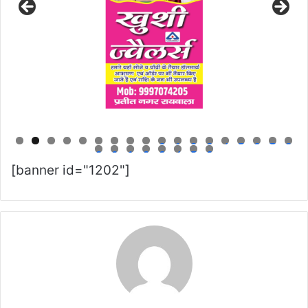
0
1
2
3
4
5
6
7
8
9
0
1
2
3
4
5
6
[banner id="1202"]