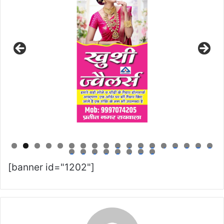
0
1
2
3
4
5
6
7
8
9
0
1
2
3
4
5
6
[banner id="1202"]