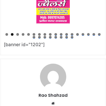
0
1
2
3
4
5
6
7
8
9
0
1
2
3
4
5
6
[banner id="1202"]
Rao Shahzad
Website