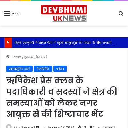
S
Menu
fo
टिहरी एसएसपी ने कांवड़ मेला में बढ़ती श्रद्धालुओं की संख्या के बीच संभाली यातायात की कमान
Home
/
एक्सक्लूसिव खबरें
एक्सक्लूसिव खबरें
टेक्नोलॉजी
पर्यटन
ऋषिकेश प्रेस क्लब के
पदाधिकारी व सदस्यों ने क्षेत्र की
समस्याओं को लेकर नगर
आयुक्त से की शिष्टाचार भेंट
Send
Rao Shahzad
January 17, 2024
13
1 minute read