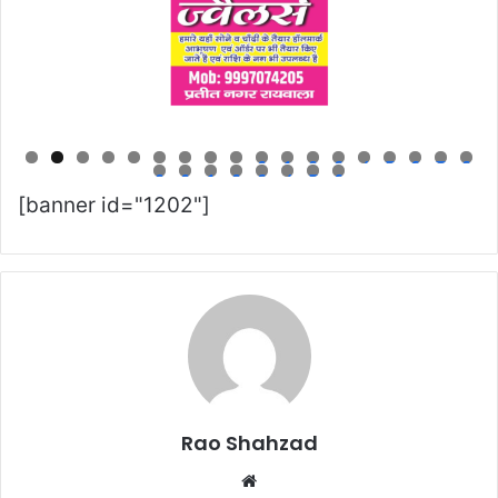
0
1
2
3
4
5
6
7
8
9
0
1
2
3
4
5
6
[banner id="1202"]
Rao Shahzad
Website