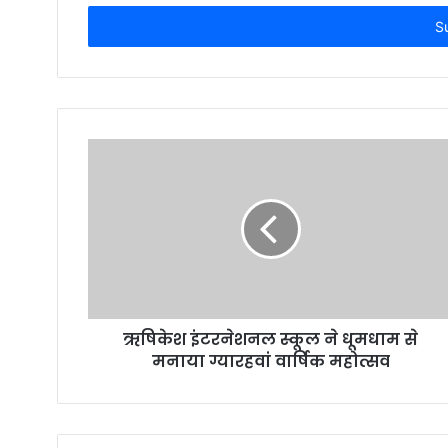
Email
address
ऋषिकेश इंटरनेशनल स्कूल ने धूमधाम से
मनाया ग्यारहवां वार्षिक महोत्सव