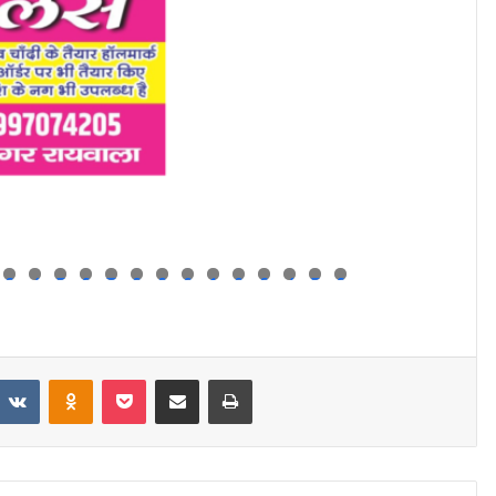
3
4
5
6
7
8
9
0
1
2
3
4
5
6
eddit
VKontakte
Odnoklassniki
Pocket
Share via Email
Print