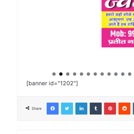
0
1
2
[banner id="1202"]
Facebook
Twitter
LinkedIn
Tumblr
Pinterest
R
Share