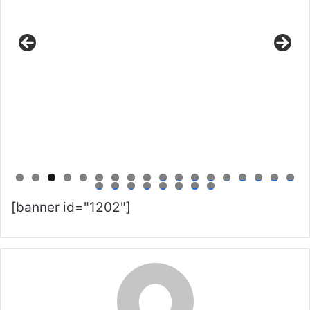
0
1
2
3
4
5
6
7
8
9
0
1
2
3
4
5
6
[banner id="1202"]