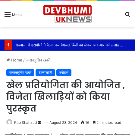
S
Menu
fo
रायवाला में ग्रामीणों ने बैठक कर पेयजल बिलों को लेकर आर-पार की लड़ाई का किया ऐलान
Home
/
एक्सक्लूसिव खबरें
एक्सक्लूसिव खबरें
टेक्नोलॉजी
स्पोर्ट्स
खेल प्रतियोगिता की आयोजित ,
विजेता खिलाड़ियों को किया
पुरस्कृत
Send
Rao Shahzad
August 28, 2024
16
2 minutes read
an