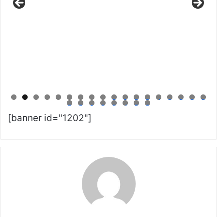
0
1
2
3
4
5
6
7
8
9
0
1
2
3
4
5
6
[banner id="1202"]