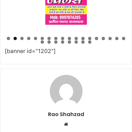
0
1
2
3
4
5
6
7
8
9
0
1
2
3
4
5
6
[banner id="1202"]
Rao Shahzad
Website