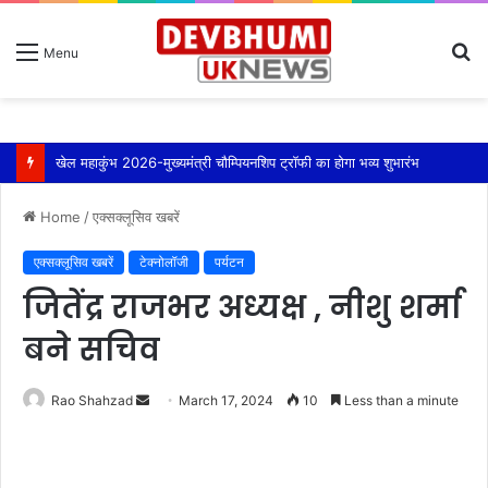
S
Menu
fo
खेल महाकुंभ 2026-मुख्यमंत्री चौम्पियनशिप ट्रॉफी का होगा भव्य शुभारंभ
Home
/
एक्सक्लूसिव खबरें
एक्सक्लूसिव खबरें
टेक्नोलॉजी
पर्यटन
जितेंद्र राजभर अध्यक्ष , नीशु शर्मा
बने सचिव
Send
Rao Shahzad
March 17, 2024
10
Less than a minute
an
email