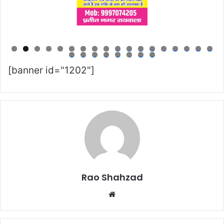
0
1
2
3
4
5
6
7
8
9
0
1
2
3
4
5
6
[banner id="1202"]
Rao Shahzad
Website