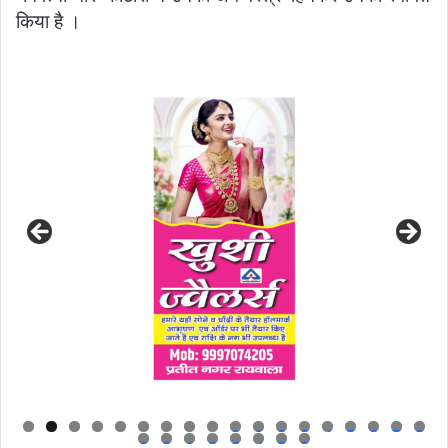
किया है ।
0
1
2
3
4
5
6
7
8