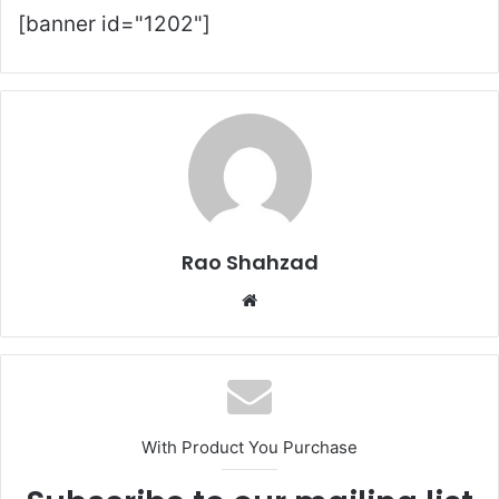
9
0
1
2
3
4
5
6
[banner id="1202"]
Rao Shahzad
Website
With Product You Purchase