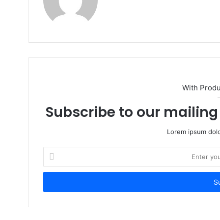
With Prod
Subscribe to our mailing 
Lorem ipsum dolo
Enter
your
Email
address