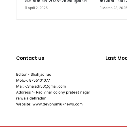
शैक्षणिक सत्र 2025-26 का शुभारंभ
की सीख : रेखा 
April 2, 2025
March 28, 202
Contact us
Last Mod
Editor - Shahjad rao
Mob:-. 8755101077
Mail:-.Shajadr50@gmail.com
Address :- Rao vihar colony prateet nagar
raiwala dehradun
Website: www.devbhumiuknews.com